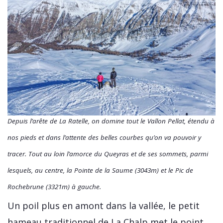
Depuis l’arête de La Ratelle, on domine tout le Vallon Pellat, étendu à
nos pieds et dans l’attente des belles courbes qu’on va pouvoir y
tracer. Tout au loin l’amorce du Queyras et de ses sommets, parmi
lesquels, au centre, la Pointe de la Saume (3043m) et le Pic de
Rochebrune (3321m) à gauche.
Un poil plus en amont dans la vallée, le petit
hameau traditionnel de La Chalp met le point