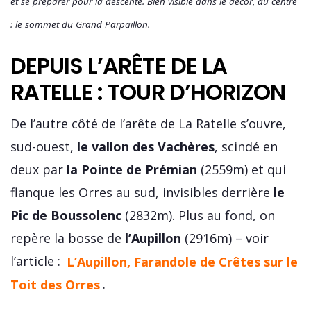
et se préparer pour la descente. Bien visible dans le décor, au centre
: le sommet du Grand Parpaillon.
DEPUIS L’ARÊTE DE LA
RATELLE : TOUR D’HORIZON
De l’autre côté de l’arête de La Ratelle s’ouvre,
sud-ouest,
le vallon des Vachères
, scindé en
deux par
la Pointe de Prémian
(2559m) et qui
flanque les Orres au sud, invisibles derrière
le
Pic de Boussolenc
(2832m). Plus au fond, on
repère la bosse de
l’Aupillon
(2916m) – voir
l’article :
L’Aupillon, Farandole de Crêtes sur le
Toit des Orres
.