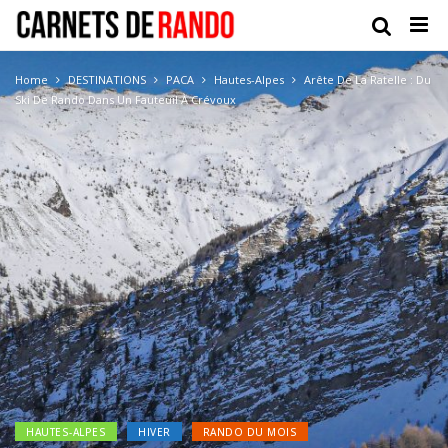
Home
DESTINATIONS
PACA
Hautes-Alpes
Arête De La Ratelle : Du
Ski De Rando Dans Un Fauteuil À Crévoux
HAUTES-ALPES
HIVER
RANDO DU MOIS