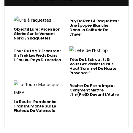
Puy De Rent À Raquettes :
Une Épopée Blanche
Objectif Lure : Ascension
Dans La Solitude De
Givrée Sur Le Versant
L’hiver
Nord En Raquettes
Tour Du Lac D’Esparron :
Un Trek Les Pieds Dans
Tête De L’Estrop : Et Si
L’Eau Au Pays Du Verdon
Vous Gravissiez Le Plus
Haut Sommet De Haute
Provence ?
Rocher De Pierre Impie :
Comment Mettre
L’Im(Pie)d Devant L’Autre
La Routo : Randonnée
Transhumante Sur Le
Plateau De Valensole