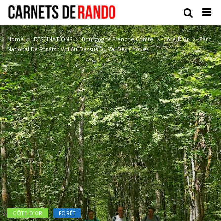
Home
DESTINATIONS
Bourgogne Franche Comté
Côte-D'Or
Parc
National De Forêts : Vol Au-Dessus Du Val Des Choues
CÔTE-D'OR
FORÊT