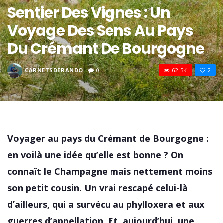
Sentier Des Vignes : Un
Voyage Des Sens Au Pays
Du Crémant De Bourgogne
CARNETSDERANDO
0
62.5K
2
Voyager au pays du Crémant de Bourgogne :
en voilà une idée qu’elle est bonne ? On
connaît le Champagne mais nettement moins
son petit cousin. Un vrai rescapé celui-là
d’ailleurs, qui a survécu au phylloxera et aux
guerres d’appellation. Et, aujourd’hui, une