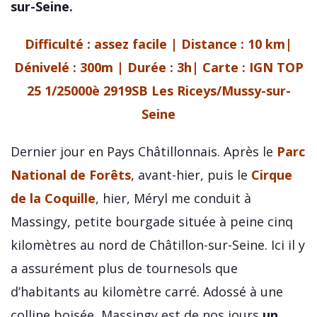
sur-Seine.
Difficulté : assez facile | Distance : 10 km|
Dénivelé : 300m | Durée : 3h| Carte :
IGN TOP
25 1/25000è 2919SB Les Riceys/Mussy-sur-
Seine
Dernier jour en Pays Châtillonnais. Après le
Parc
National de Forêts
, avant-hier, puis le
Cirque
de la Coquille
, hier, Méryl me conduit à
Massingy, petite bourgade située à peine cinq
kilomètres au nord de Châtillon-sur-Seine. Ici il y
a assurément plus de tournesols que
d’habitants au kilomètre carré. Adossé à une
colline boisée, Massingy est de nos jours
un