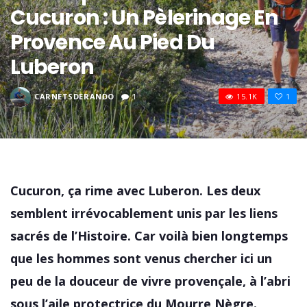
Cucuron : Un Pèlerinage En
Provence Au Pied Du
Luberon
CARNETSDERANDO
1
15.1K
1
Cucuron, ça rime avec Luberon. Les deux
semblent irrévocablement unis par les liens
sacrés de l’Histoire. Car voilà bien longtemps
que les hommes sont venus chercher ici un
peu de la douceur de vivre provençale, à l’abri
sous l’aile protectrice du Mourre Nègre.