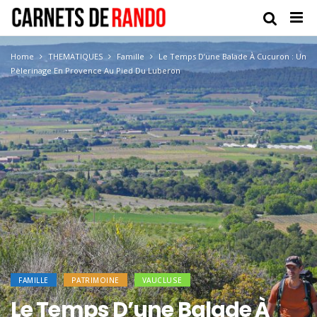
Home
THEMATIQUES
Famille
Le Temps D’une Balade À Cucuron : Un
Pèlerinage En Provence Au Pied Du Luberon
FAMILLE
PATRIMOINE
VAUCLUSE
Le Temps D’une Balade À