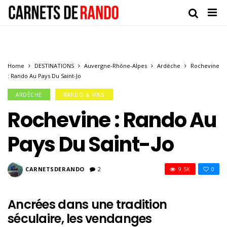
Home
DESTINATIONS
Auvergne-Rhône-Alpes
Ardèche
Rochevine
: Rando Au Pays Du Saint-Jo
ARDÈCHE
RANDO & VINS
Rochevine : Rando Au
Pays Du Saint-Jo
CARNETSDERANDO
2
9.5K
0
Ancrées dans une tradition
séculaire, les vendanges