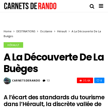
Home
DESTINATIONS
Occitanie
Hérault
A La Découverte De La
Buèges
HÉRAULT
A La Découverte De La
Buèges
CARNETSDERANDO
13
35.6K
8
A l’écart des standards du tourisme
dans l’Hérault, la discrète vallée de