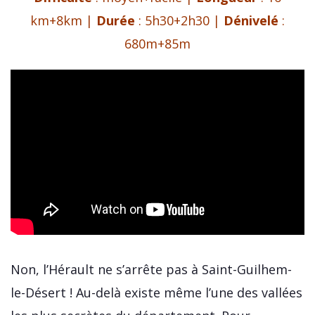
km+8km |
Durée
: 5h30+2h30 |
Dénivelé
:
680m+85m
Non, l’Hérault ne s’arrête pas à Saint-Guilhem-
le-Désert ! Au-delà existe même l’une des vallées