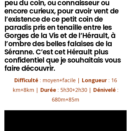
peu du coin, ou connaisseur ou
encore curieux, pour avoir vent de
l’existence de ce petit coin de
paradis pris en tenaille entre les
Gorges de la Vis et de l’Hérault, à
l’ombre des belles falaises de la
Séranne. C’est cet Hérault plus
confidentiel que je souhaitais vous
faire découvrir.
Difficulté
: moyen+facile |
Longueur
: 16
km+8km |
Durée
: 5h30+2h30 |
Dénivelé
:
680m+85m