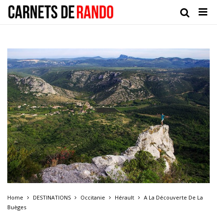
Home
DESTINATIONS
Occitanie
Hérault
A La Découverte De La
Buèges