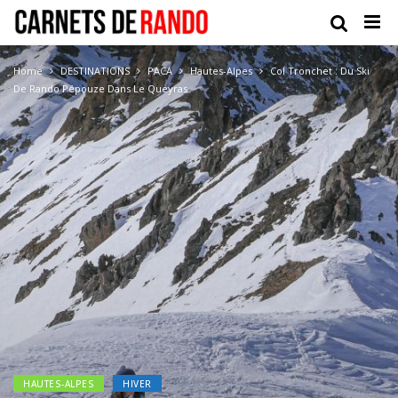
Home
DESTINATIONS
PACA
Hautes-Alpes
Col Tronchet : Du Ski
De Rando Pépouze Dans Le Queyras
HAUTES-ALPES
HIVER