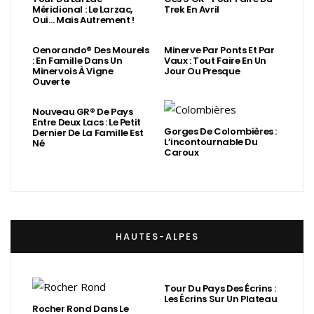
Méridional : Le Larzac,
Trek En Avril
Oui… Mais Autrement !
Oenorando® Des Mourels
Minerve Par Ponts Et Par
: En Famille Dans Un
Vaux : Tout Faire En Un
Minervois À Vigne
Jour Ou Presque
Ouverte
Nouveau GR® De Pays
Entre Deux Lacs : Le Petit
Gorges De Colombières :
Dernier De La Famille Est
L’incontournable Du
Né
Caroux
HAUTES-ALPES
Tour Du Pays Des Écrins :
Les Écrins Sur Un Plateau
Rocher Rond Dans Le