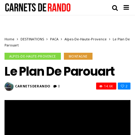
Home
DESTINATIONS
PACA
Alpes-De-Haute-Provence
Le Plan De
Parouart
ALPES-DE-HAUTE-PROVENCE
MONTAGNE
Le Plan De Parouart
CARNETSDERANDO
0
14.6K
2