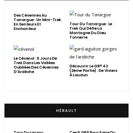
Des Cévennes Au
Tanargue : Un Mini-Trek
Tour Du Tanargue : Le
En Senteurs Et
Trek Qui Défie La
Enchanteur
Montagne Du Dieu
Tonnerre
Le Cévenol : 5 Jours De
Trek Dans Les Vallées
Découvrir Le GR® 42
Oubliées Des Cévennes
(2ème Partie) : De Viviers
D’Ardèche
À Laudun
HÉRAULT
Tour Du Larzac
Ces 5 GR® Pour Faire Du