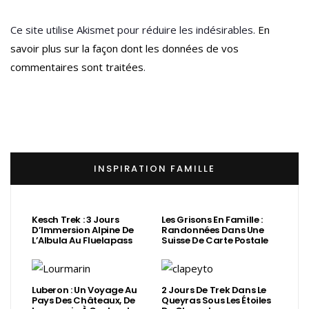
Ce site utilise Akismet pour réduire les indésirables.
En
savoir plus sur la façon dont les données de vos
commentaires sont traitées
.
INSPIRATION FAMILLE
Kesch Trek : 3 Jours
Les Grisons En Famille :
D’Immersion Alpine De
Randonnées Dans Une
L’Albula Au Fluelapass
Suisse De Carte Postale
Luberon : Un Voyage Au
2 Jours De Trek Dans Le
Pays Des Châteaux, De
Queyras Sous Les Étoiles