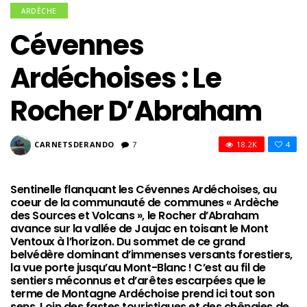
ARDÈCHE
Cévennes
Ardéchoises : Le
Rocher D’Abraham
CARNETSDERANDO
7
18.2K
4
Sentinelle flanquant les Cévennes Ardéchoises, au
coeur de la communauté de communes « Ardèche
des Sources et Volcans », le Rocher d’Abraham
avance sur la vallée de Jaujac en toisant le Mont
Ventoux à l’horizon. Du sommet de ce grand
belvédère dominant d’immenses versants forestiers,
la vue porte jusqu’au Mont-Blanc ! C’est au fil de
sentiers méconnus et d’arêtes escarpées que le
terme de Montagne Ardéchoise prend ici tout son
sens. Loin des fastes touristiques et des chênaies de