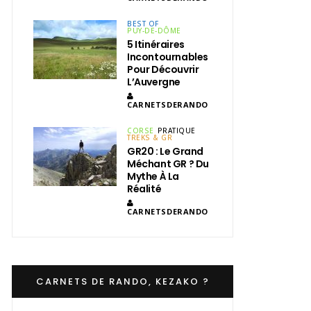
BEST OF
PUY-DE-DÔME
5 Itinéraires
Incontournables
Pour Découvrir
L’Auvergne
CARNETSDERANDO
CORSE
PRATIQUE
TREKS & GR
GR20 : Le Grand
Méchant GR ? Du
Mythe À La
Réalité
CARNETSDERANDO
CARNETS DE RANDO, KEZAKO ?