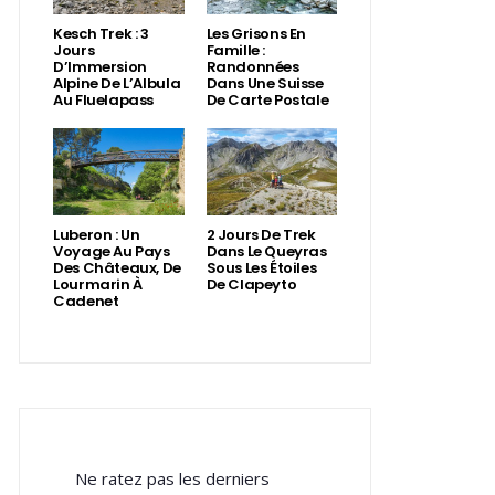
Kesch Trek : 3
Les Grisons En
Jours
Famille :
D’Immersion
Randonnées
Alpine De L’Albula
Dans Une Suisse
Au Fluelapass
De Carte Postale
Luberon : Un
2 Jours De Trek
Voyage Au Pays
Dans Le Queyras
Des Châteaux, De
Sous Les Étoiles
Lourmarin À
De Clapeyto
Cadenet
Ne ratez pas les derniers