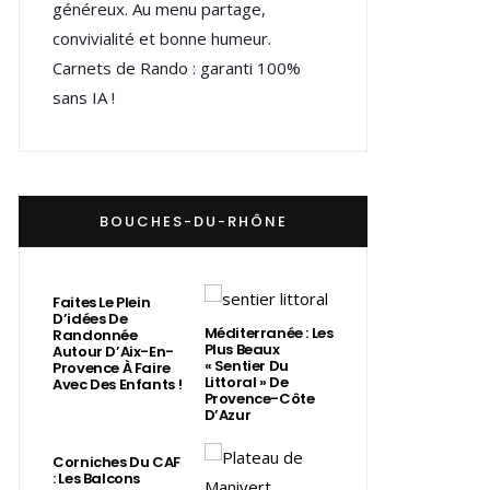
généreux. Au menu partage,
convivialité et bonne humeur.
Carnets de Rando : garanti 100%
sans IA !
BOUCHES-DU-RHÔNE
Faites Le Plein
D’idées De
Méditerranée : Les
Randonnée
Plus Beaux
Autour D’Aix-En-
« Sentier Du
Provence À Faire
Littoral » De
Avec Des Enfants !
Provence-Côte
D’Azur
Corniches Du CAF
: Les Balcons