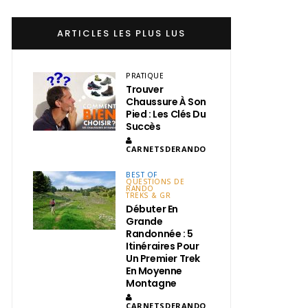
ARTICLES LES PLUS LUS
PRATIQUE
Trouver
Chaussure À Son
Pied : Les Clés Du
Succès
CARNETSDERANDO
BEST OF
QUESTIONS DE
RANDO
TREKS & GR
Débuter En
Grande
Randonnée : 5
Itinéraires Pour
Un Premier Trek
En Moyenne
Montagne
CARNETSDERANDO