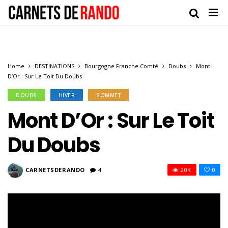
Home
DESTINATIONS
Bourgogne Franche Comté
Doubs
Mont
D’Or : Sur Le Toit Du Doubs
DOUBS
HIVER
SOMMET
Mont D’Or : Sur Le Toit
Du Doubs
CARNETSDERANDO
4
20K
0