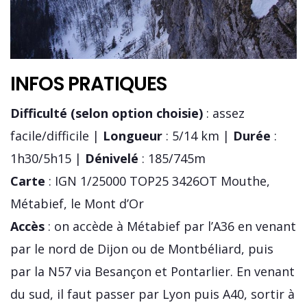
INFOS PRATIQUES
Difficulté (selon option choisie)
: assez
facile/difficile |
Longueur
: 5/14 km |
Durée
:
1h30/5h15 |
Dénivelé
: 185/745m
Carte
: IGN 1/25000 TOP25 3426OT Mouthe,
Métabief, le Mont d’Or
Accès
: on accède à Métabief par l’A36 en venant
par le nord de Dijon ou de Montbéliard, puis
par la N57 via Besançon et Pontarlier. En venant
du sud, il faut passer par Lyon puis A40, sortir à