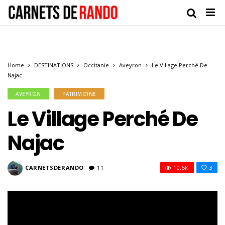
Home
DESTINATIONS
Occitanie
Aveyron
Le Village Perché De
Najac
AVEYRON
PATRIMOINE
Le Village Perché De
Najac
CARNETSDERANDO
11
10.5K
3