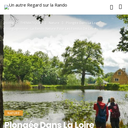
Home
THEMATIQUES
Nature
Plongée Dans La Loire
Bourguignonne : La Rando Nature Pour Les Fondus De Loire
NATURE
Plongée Dans La Loire