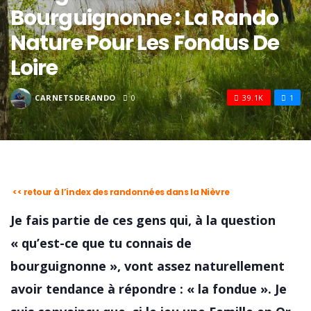
Bourguignonne : La Rando
Nature Pour Les Fondus De
Loire
CARNETSDERANDO
0
39.1K
1
<< retour à l’index des randonnées dans la Nièvre
Je fais partie de ces gens qui, à la question
« qu’est-ce que tu connais de
bourguignonne », vont assez naturellement
avoir tendance à répondre : « la fondue ». Je