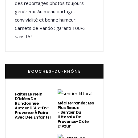
des reportages photos toujours
généreux. Au menu partage,
convivialité et bonne humeur.
Carnets de Rando : garanti 100%
sans IA !
BOUCHES-DU-RHÔNE
Faites Le Plein
D’idées De
Méditerranée : Les
Randonnée
Plus Beaux
Autour D’Aix-En-
« Sentier Du
Provence À Faire
Littoral » De
Avec Des Enfants !
Provence-Côte
D’Azur