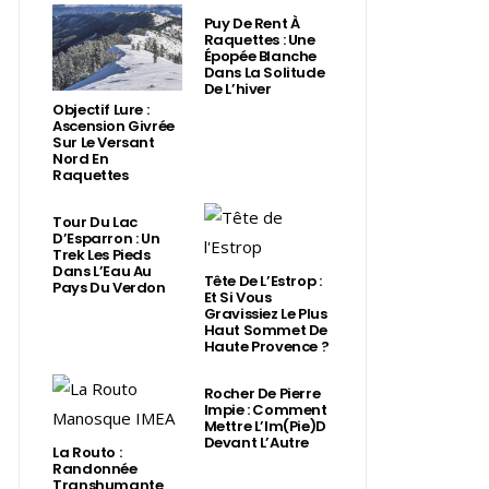
Puy De Rent À
Raquettes : Une
Épopée Blanche
Dans La Solitude
De L’hiver
Objectif Lure :
Ascension Givrée
Sur Le Versant
Nord En
Raquettes
Tour Du Lac
D’Esparron : Un
Trek Les Pieds
Dans L’Eau Au
Tête De L’Estrop :
Pays Du Verdon
Et Si Vous
Gravissiez Le Plus
Haut Sommet De
Haute Provence ?
Rocher De Pierre
Impie : Comment
Mettre L’Im(Pie)d
Devant L’Autre
La Routo :
Randonnée
Transhumante