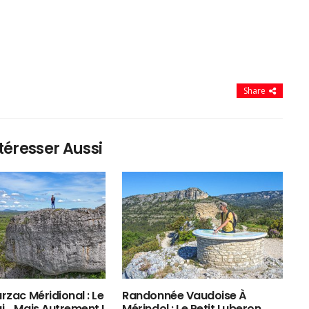
Share
téresser Aussi
rzac Méridional : Le
Randonnée Vaudoise À
ui… Mais Autrement !
Mérindol : Le Petit Luberon