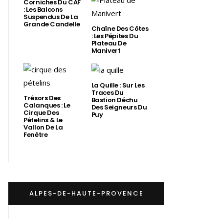
Corniches Du CAF
: Les Balcons
Suspendus De La
Grande Candelle
Chaîne Des Côtes
: Les Pépites Du
Plateau De
Manivert
La Quille : Sur Les
Traces Du
Trésors Des
Bastion Déchu
Calanques : Le
Des Seigneurs Du
Cirque Des
Puy
Pételins & Le
Vallon De La
Fenêtre
ALPES-DE-HAUTE-PROVENCE