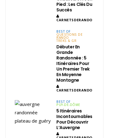
Pied : Les Clés Du
Succès
CARNETSDERANDO
BEST OF
QUESTIONS DE
RANDO
TREKS & GR
Débuter En
Grande
Randonnée : 5
Itinéraires Pour
Un Premier Trek
En Moyenne
Montagne
CARNETSDERANDO
BEST OF
PUY-DE-DÔME
5 Itinéraires
Incontournables
Pour Découvrir
L’Auvergne
CARNETSDERANDO