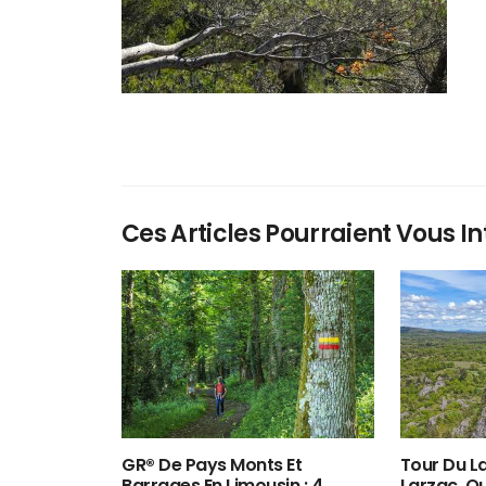
Ces Articles Pourraient Vous In
GR® De Pays Monts Et
Tour Du La
Barrages En Limousin : 4
Larzac, O