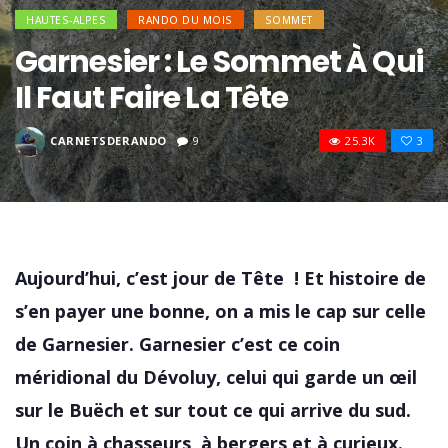
HAUTES-ALPES
RANDO DU MOIS
SOMMET
Garnesier : Le Sommet À Qui
Il Faut Faire La Tête
CARNETSDERANDO
9
25.3K
3
Aujourd’hui, c’est jour de Tête ! Et histoire de
s’en payer une bonne, on a mis le cap sur celle
de Garnesier. Garnesier c’est ce coin
méridional du Dévoluy, celui qui garde un œil
sur le Buëch et sur tout ce qui arrive du sud.
Un coin à chasseurs, à bergers et à curieux.