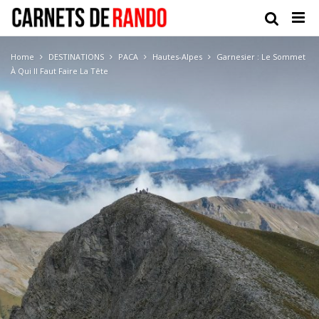
Home
DESTINATIONS
PACA
Hautes-Alpes
Garnesier : Le Sommet
À Qui Il Faut Faire La Tête