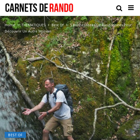
Home
THEMATIQUES
Best Of
5 Bonnes Idées De Randonnées Pour
Découvrir Un Autre Morvan
BEST OF