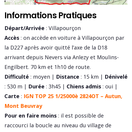
Informations Pratiques
Départ/Arrivée
: Villapourçon
Accès
: on accède en voiture à Villapourçon par
la D227 après avoir quitté l’axe de la D18
arrivant depuis Nevers via Anlezy et Moulins-
Engilbert. 70 km et 1h10 de route.
Difficulté
: moyen |
Distance
: 15 km |
Dénivelé
: 530 m |
Durée
: 3h45 |
Chiens admis
: oui |
Carte
:
IGN TOP 25 1/25000è 2824OT – Autun,
Mont Beuvray
Pour en faire moins
: il est possible de
raccourci la boucle au niveau du village de